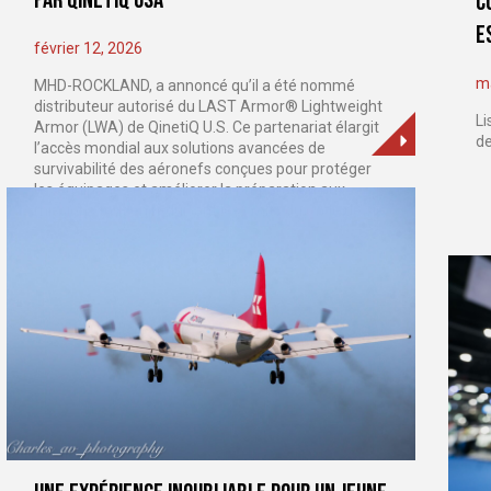
C
e
février 12, 2026
ma
MHD-ROCKLAND, a annoncé qu’il a été nommé
distributeur autorisé du LAST Armor® Lightweight
Li
Armor (LWA) de QinetiQ U.S. Ce partenariat élargit
de
l’accès mondial aux solutions avancées de
survivabilité des aéronefs conçues pour protéger
les équipages et améliorer la préparation aux
missions tout en réduisant les coûts du cycle de vie.