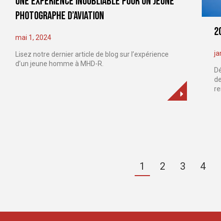
Une expérience inoubliable pour un jeune
photographe d’aviation
2
mai 1, 2024
ja
Lisez notre dernier article de blog sur l’expérience
d’un jeune homme à MHD-R.
Dé
de
r
1
2
3
4