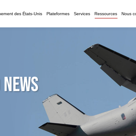
ement des États-Unis
Plateformes
Services
Ressources
Nous co
 NEWS